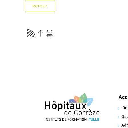
Retour
Acc
L'i
Qua
Adm