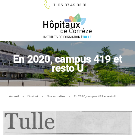
Panneau de gestion des cookies
T. 05 87 49 33 31
En 2020, campus 419 et
resto U
Accueil
L'institut
Nos actualités
En 2020, campus 419 et resto U